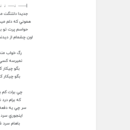
–♩♩—–♩——|
جديدا دلتنگت م
هموني كه دلم مي
حواسم پرت تو ب
اون چشمام از ديد
رگ خواب من
نميرسه كسي 
بگو چيكار ك
بگو چيكار كن
چي برات كم 
كه برام درد 
سر چي يه دفعه 
اينجوري سرد
باهام سرد 