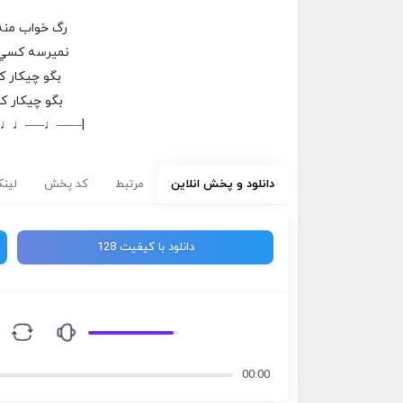
رگ خواب من
نميرسه كسي 
بگو چيكار ك
بگو چيكار كن
–♩♩—–♩——|
دانلود و پخش انلاین
مرتبط
کد پخش
لینک
دانلود با کیفیت 128
00:00