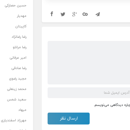
حسین حصارکی
مهدیار
کاپیتان
رضا رضانژاد
رضا مرانلو
امیر عرفانی
رضا صادقی
مجید رضوی
محمد زینعلی
سعید شمس
وباره دیدگاهی می‌نویسم.
میهاد
مهرزاد اسفندیاری