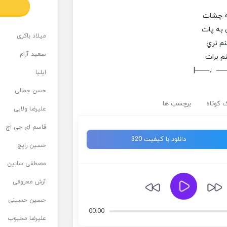
ه چشات
به پات
میلاد باکری
نم نري
سعید آرام
م برات
|——♩—
ایلیا
حسن جمالی
 کوتاه
برچسب ها
علیرضا ولایی
قاسم ای جی اچ
دانلود با کیفیت 320
حسین رایج
مصطفی سابین
آرش معروفی
حسین حسینی
00:00
علیرضا محبوب