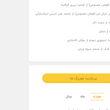
ر (هوش مصنوعی) از توحید پیری قراقیه
اور خیال من (هوش مصنوعی) از محمد علی امینی اسفندارانی
د از حمید دال
از مجال
 اینجوری نبودم از عرفان افتخاری
 فلک از محمد میوه چیان
پربازدید موزیک ها
هفته
ماه
سال