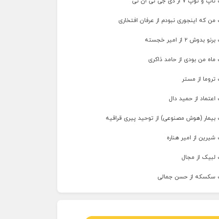
پ ۷ از دی جی تی ان تی
من که اینجوری نبودم از عرفان افتخاری
وش ۲ از امیر خجسته
ماه من بودی از حامد ذاکری
تروما از مستر
اعتماد از حمید دال
 بیمار (هوش مصنوعی) از توحید پیری قراقیه
شیرین از امیر هناره
 لبیک از مجال
گ سکسکه از حسن جمالی