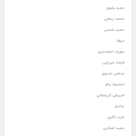
مجید رضوی
محمد زینعلی
سعید شمس
میهاد
مهرزاد اسفندیاری
فرشاد میرزایی
مرتضی خدیوی
احمدرضا بنام
امیرعلی کریمخانی
سامیار
امید ذاکری
مجید اصلاحی