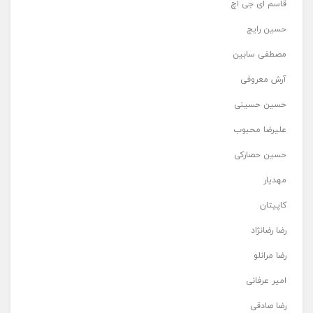
قاسم ای جی اچ
حسین رایج
مصطفی سابین
آرش معروفی
حسین حسینی
علیرضا محبوب
حسین حصارکی
مهدیار
کاپیتان
رضا رضانژاد
رضا مرانلو
امیر عرفانی
رضا صادقی