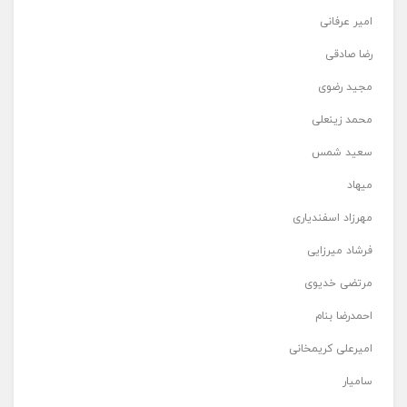
امیر عرفانی
رضا صادقی
مجید رضوی
محمد زینعلی
سعید شمس
میهاد
مهرزاد اسفندیاری
فرشاد میرزایی
مرتضی خدیوی
احمدرضا بنام
امیرعلی کریمخانی
سامیار