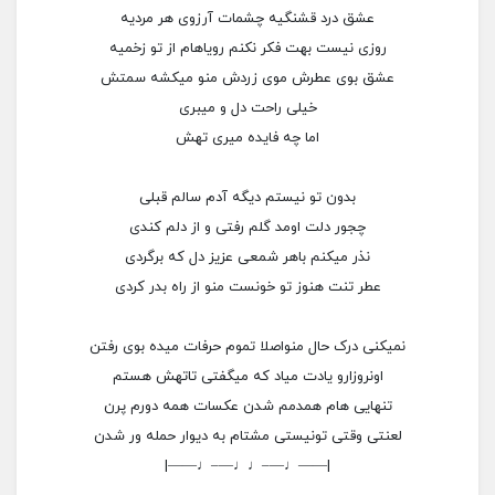
عشق درد قشنگیه چشمات آرزوی هر مردیه
روزی نیست بهت فکر نکنم رویاهام از تو زخمیه
عشق بوی عطرش موی زردش منو میکشه سمتش
خیلی راحت دل و میبری
اما چه فایده میری تهش
بدون تو نیستم دیگه آدم سالم قبلی
چجور دلت اومد گلم رفتی و از دلم کندی
نذر میکنم باهر شمعی عزیز دل که برگردی
عطر تنت هنوز تو خونست منو از راه بدر کردی
نمیکنی درک حال منواصلا تموم حرفات میده بوی رفتن
اونروزارو یادت میاد که میگفتی تاتهش هستم
تنهایی هام همدمم شدن عکسات همه دورم پرن
لعنتی وقتی تونیستی مشتام به دیوار حمله ور شدن
|——♩—–♩♩—–♩——|