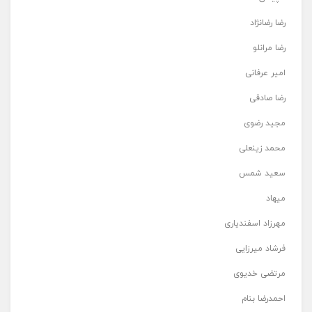
رضا رضانژاد
رضا مرانلو
امیر عرفانی
رضا صادقی
مجید رضوی
محمد زینعلی
سعید شمس
میهاد
مهرزاد اسفندیاری
فرشاد میرزایی
مرتضی خدیوی
احمدرضا بنام