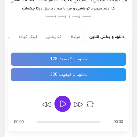
اين خوبه كه ميتوني ، گرمم كني با حرفات تو هر نفست عشقه ، عشقي
كه دلم ميخواد تو باشي و من با هم ، با برق دوتا چشمات
|——♩—–♩♩—–♩——|
دانلود و پخش انلاین
مرتبط
کد پخش
لینک کوتاه
برچسب
دانلود با کیفیت 128
دانلود با کیفیت 320
00:00
00:00