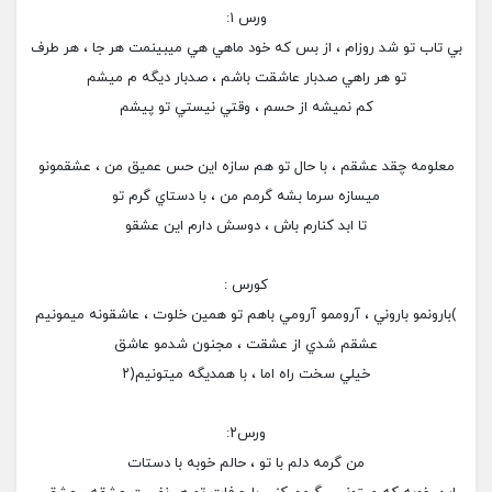
ورس ١:
بي تاب تو شد روزام ، از بس كه خود ماهي هي ميبينمت هر جا ، هر طرف
تو هر راهي صدبار عاشقت باشم ، صدبار ديگه م ميشم
كم نميشه از حسم ، وقتي نيستي تو پيشم
معلومه چقد عشقم ، با حال تو هم سازه اين حس عميق من ، عشقمونو
ميسازه سرما بشه گرمم من ، با دستاي گرم تو
تا ابد كنارم باش ، دوسش دارم اين عشقو
كورس :
)بارونمو باروني ، آروممو آرومي باهم تو همين خلوت ، عاشقونه ميمونيم
عشقم شدي از عشقت ، مجنون شدمو عاشق
خيلي سخت راه اما ، با همديگه ميتونيم(٢
ورس٢:
من گرمه دلم با تو ، حالم خوبه با دستات