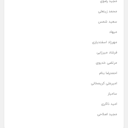
مجید رضوی
محمد زینعلی
سعید شمس
میهاد
مهرزاد اسفندیاری
فرشاد میرزایی
مرتضی خدیوی
احمدرضا بنام
امیرعلی کریمخانی
سامیار
امید ذاکری
مجید اصلاحی