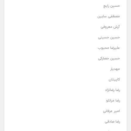
حسین رایج
مصطفی سابین
آرش معروفی
حسین حسینی
علیرضا محبوب
حسین حصارکی
مهدیار
کاپیتان
رضا رضانژاد
رضا مرانلو
امیر عرفانی
رضا صادقی