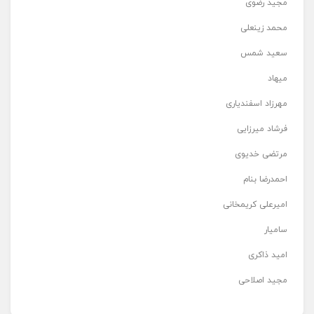
مجید رضوی
محمد زینعلی
سعید شمس
میهاد
مهرزاد اسفندیاری
فرشاد میرزایی
مرتضی خدیوی
احمدرضا بنام
امیرعلی کریمخانی
سامیار
امید ذاکری
مجید اصلاحی