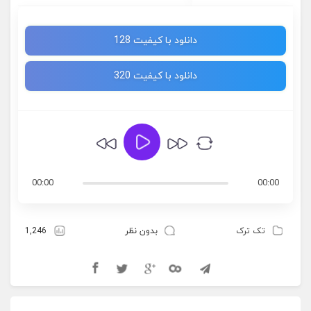
دانلود با کیفیت 128
دانلود با کیفیت 320
00:00
00:00
تک ترک
بدون نظر
1,246