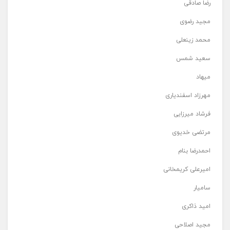
رضا صادقی
مجید رضوی
محمد زینعلی
سعید شمس
میهاد
مهرزاد اسفندیاری
فرشاد میرزایی
مرتضی خدیوی
احمدرضا بنام
امیرعلی کریمخانی
سامیار
امید ذاکری
مجید اصلاحی