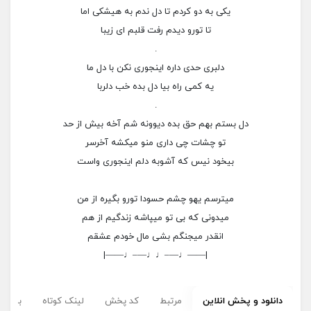
یکی به دو کردم تا دل ندم به هیشکی اما
تا تورو دیدم رفت قلبم ای زیبا
.
دلبری حدی داره اینجوری نکن با دل ما
یه کمی راه بیا دل بده خب دلربا
.
دل بستم بهم حق بده دیوونه شم آخه بیش از حد
تو چشات چی داری منو میکشه آخرسر
بیخود نیس که آشوبه دلم اینجوری واست
میترسم یهو چشم حسودا تورو بگیره از من
میدونی که بی تو میپاشه زندگیم از هم
انقدر میجنگم بشی مال خودم عشقم
|——♩—–♩♩—–♩——|
دانلود و پخش انلاین
مرتبط
کد پخش
لینک کوتاه
برچسب