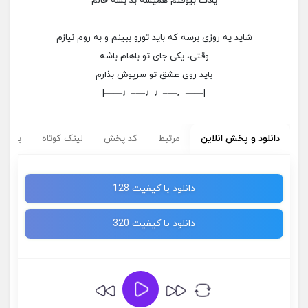
یادت بیوفتم همیشه بد بشه حالم
شاید یه روزی برسه که باید تورو ببینم و به روم نیازم
وقتی، یکی جای تو باهام باشه
باید روی عشق تو سرپوش بذارم
|——♩—–♩♩—–♩——|
دانلود و پخش انلاین
مرتبط
کد پخش
لینک کوتاه
برچسب
دانلود با کیفیت 128
دانلود با کیفیت 320