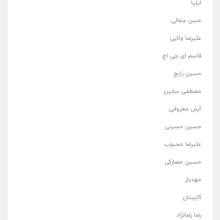
ایلیا
حسن جمالی
علیرضا ولایی
قاسم ای جی اچ
حسین رایج
مصطفی سابین
آرش معروفی
حسین حسینی
علیرضا محبوب
حسین حصارکی
مهدیار
کاپیتان
رضا رضانژاد