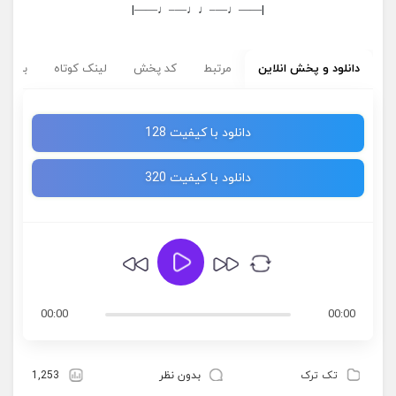
|——♩—–♩♩—–♩——|
دانلود و پخش انلاین
مرتبط
کد پخش
لینک کوتاه
برچسب
دانلود با کیفیت 128
دانلود با کیفیت 320
00:00
00:00
تک ترک
بدون نظر
1,253