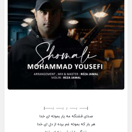
|——♩—–♩♩—–♩——|
صدای قشنگه مه یار بموئه ای خدا
هر بار که بموئه غم برده از دل ای خدا