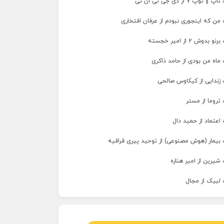
پ ۷ از دی جی تی ان تی
من که اینجوری نبودم از عرفان افتخاری
وش ۲ از امیر خجسته
ماه من بودی از حامد ذاکری
 زندایی از کیکاوس صالحی
تروما از مستر
اعتماد از حمید دال
 بیمار (هوش مصنوعی) از توحید پیری قراقیه
شیرین از امیر هناره
 لبیک از مجال