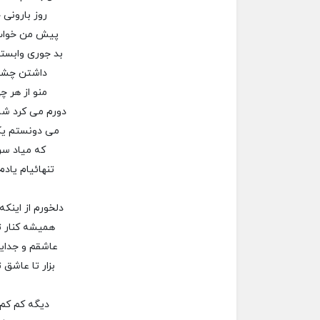
روز بارونی
پیش من خواب
بد جوری وابس
داشتن چشم
منو از هر چ
دورم می کرد شا
می دونستم ی
که میاد سر
تنهائیام یادم
دلخورم از اینکه
همیشه کنار ت
عاشقم و جدا
بزار تا عاشق 
دیگه کم کم