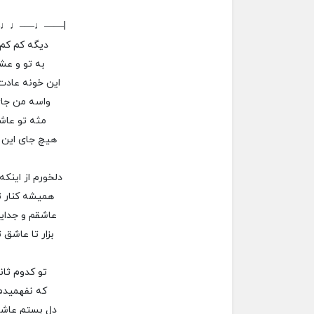
–♩♩—–♩——|
دیگه کم کم
به تو و عش
این خونه عادت 
واسه من جا
مثه تو عاشق
هیچ جای این د
دلخورم از اینکه
همیشه کنار ت
عاشقم و جدا
بزار تا عاشق 
تو کدوم ثان
که نفهمیدم 
دل بستم عاش