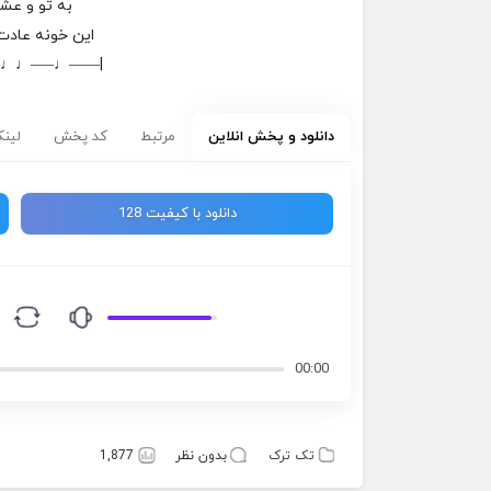
به تو و عشق
این خونه عادت 
–♩♩—–♩——|
دانلود و پخش انلاین
مرتبط
کد پخش
لینک
دانلود با کیفیت 128
00:00
تک ترک
بدون نظر
1,877