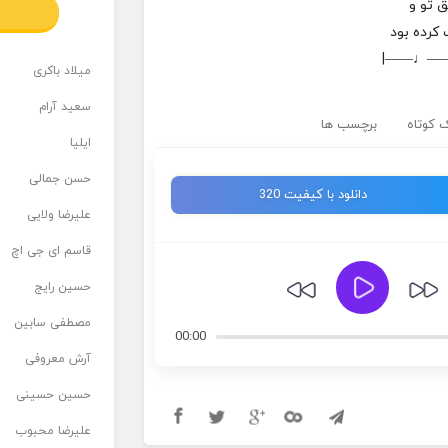
 تو و
کرده بود
|——♩—
میلاد باکری
سعید آرام
 کوتاه
برچسب ها
ایلیا
حسن جمالی
دانلود با کیفیت 320
علیرضا ولایی
قاسم ای جی اچ
حسین رایج
مصطفی سابین
00:00
آرش معروفی
حسین حسینی
علیرضا محبوب