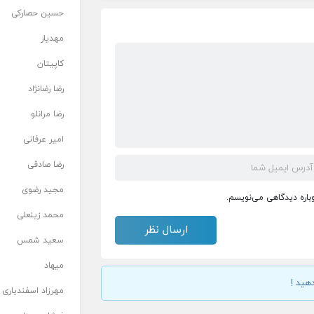
حسین حصارکی
مهدیار
کاپیتان
رضا رضانژاد
رضا مرانلو
امیر عرفانی
رضا صادقی
مجید رضوی
وباره دیدگاهی می‌نویسم.
محمد زینعلی
سعید شمس
میهاد
هید !
مهرزاد اسفندیاری