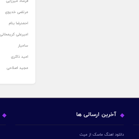
فرشاد میرزایی
مرتضی خدیوی
احمدرضا بنام
امیرعلی کریمخانی
سامیار
امید ذاکری
مجید اصلاحی
آخرین ارسالی ها
دانلود اهنگ ماسک از میث