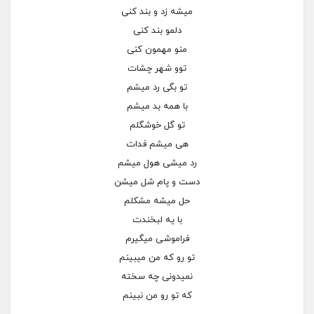
میشه زد و بند کنی
دلمو بند کنی
منو مهمون کنی
توو شهر چشات
تو بگی رد میشم
با همه بد میشم
تو گل خوشگلم
هی میشم فدات
رد میشی هول میشم
دست و پام شل میشن
حل میشه مشکلم
با یه لبخندت
فراموشی میگیرم
تو رو که من میبینم
نمیدونی چه سخته
که تو رو من نبینم