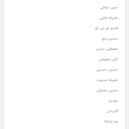
حسن جمالی
علیرضا ولایی
قاسم ای جی اچ
حسین رایج
مصطفی سابین
آرش معروفی
حسین حسینی
علیرضا محبوب
حسین حصارکی
مهدیار
کاپیتان
رضا رضانژاد