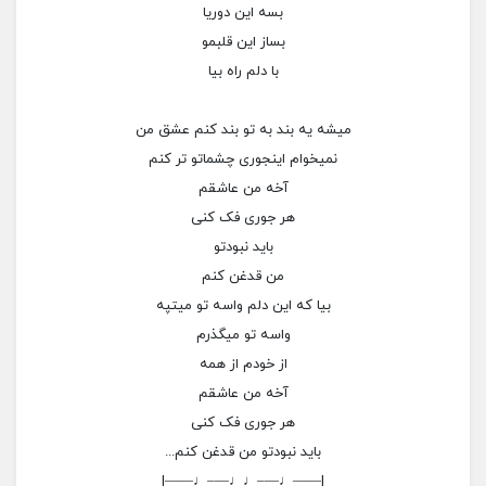
بسه این دوریا
بساز این قلبمو
با دلم راه بیا
میشه یه بند به تو بند کنم عشق من
نمیخوام اینجوری چشماتو تر کنم
آخه من عاشقم
هر جوری فک کنی
باید نبودتو
من قدغن کنم
بیا که این دلم واسه تو میتپه
واسه تو میگذرم
از خودم از همه
آخه من عاشقم
هر جوری فک کنی
باید نبودتو من قدغن کنم...
|——♩—–♩♩—–♩——|