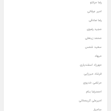
رضا مرانلو
امیر عرفانی
رضا صادقی
مجید رضوی
محمد زینعلی
سعید شمس
میهاد
مهرزاد اسفندیاری
فرشاد میرزایی
مرتضی خدیوی
احمدرضا بنام
امیرعلی کریمخانی
سامیار