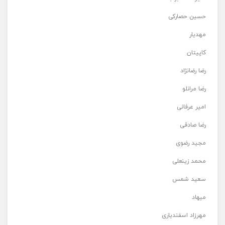
حسین حصارکی
مهدیار
کاپیتان
رضا رضانژاد
رضا مرانلو
امیر عرفانی
رضا صادقی
مجید رضوی
محمد زینعلی
سعید شمس
میهاد
مهرزاد اسفندیاری