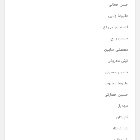
حسن جمالی
علیرضا ولایی
قاسم ای جی اچ
حسین رایج
مصطفی سابین
آرش معروفی
حسین حسینی
علیرضا محبوب
حسین حصارکی
مهدیار
کاپیتان
رضا رضانژاد
رضا مرانلو