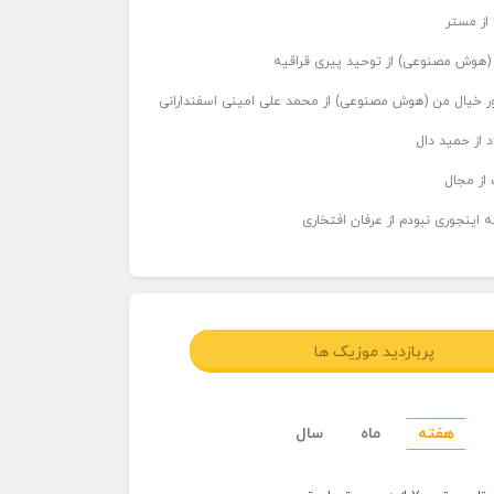
 از مستر
ر (هوش مصنوعی) از توحید پیری قراقیه
اور خیال من (هوش مصنوعی) از محمد علی امینی اسفندارانی
د از حمید دال
از مجال
 اینجوری نبودم از عرفان افتخاری
پربازدید موزیک ها
هفته
ماه
سال