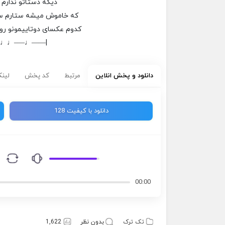
دیگه دستاتو ندارم 
که خاموش میشه ستارم س
کدوم عکسای دوتاییمونو رو
–♩♩—–♩——|
دانلود و پخش انلاین
مرتبط
کد پخش
لینک
دانلود با کیفیت 128
00:00
تک ترک
بدون نظر
1,622