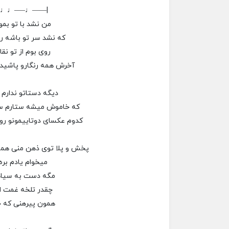
–♩♩—–♩——|
من نشد با تو بم
که نشد سر تو باشه 
روی بوم از تو ن
آخرش همه رنگارو پاشید
دیگه دستاتو ندارم 
که خاموش میشه ستارم س
کدوم عکسای دوتاییمونو رو
پخش و پلا توی ذهن منی هم
میخوام یادم بر
مگه دست به سیاه
چقدر تلخه غمت ا
همون پیرهنی که خر