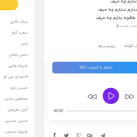
ندارم چه حیف
تارم ستارم چه حیف
 طاقچه بذارم چه حیف
میلاد باکری
|——♩—
سعید آرام
ایلیا
 کوتاه
برچسب ها
حسن جمالی
علیرضا ولایی
دانلود با کیفیت 320
قاسم ای جی اچ
حسین رایج
مصطفی سابین
آرش معروفی
00:00
حسین حسینی
علیرضا محبوب