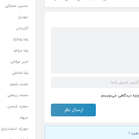
حسین حصارکی
مهدیار
کاپیتان
رضا رضانژاد
رضا مرانلو
امیر عرفانی
رضا صادقی
مجید رضوی
محمد زینعلی
وباره دیدگاهی می‌نویسم.
سعید شمس
میهاد
مهرزاد اسفندیاری
هید !