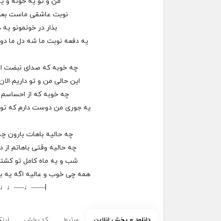
من و تو یه خونه و ی
نوبت عاشقی ماست بعد
بذار در خونمونو یه 
یه دفعه نوبت ما شه دل ما دوت
چه خوبه که صدای نبضت ای
این حالی من و تو داریم الا
چه خوبه که از احساسم 
یه جوری من دوست دارم که تو
چه حالیه باهات بارون چه
چه حالیه وقتی باهاتم از د
شب و یه ماه کامل تو کشت
همه چی خوب و عالیه اگه یه ب
–♩♩—–♩——|
دانلود و پخش انلاین
مرتبط
کد پخش
لینک