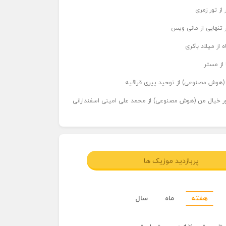
از تور زمری
 تنهایی از مانی ویس
 از میلاد باکری
 از مستر
ر (هوش مصنوعی) از توحید پیری قراقیه
اور خیال من (هوش مصنوعی) از محمد علی امینی اسفندارانی
پربازدید موزیک ها
هفته
ماه
سال