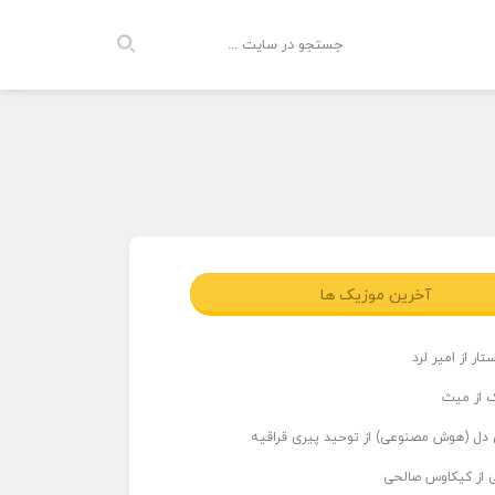
آخرین موزیک ها
ار از امیر لرد
 از میث
دل (هوش مصنوعی) از توحید پیری قراقیه
ی از کیکاوس صالحی