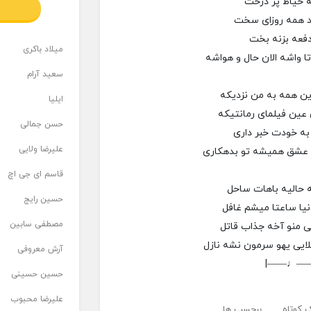
ه حیاط پر درخت
 همه روزای سخت
دفعه بزنه بخت
میلاد باکری
ا واشه الان حال و هواشه
سعید آرام
ن همه به من نزدیکه
ایلیا
ن عین فیلمای رمانتیکه
حسن جمالی
به خودت خبر داری
علیرضا ولایی
 عشق همیشه تو بدهکاری
قاسم ای جی اچ
 حالیه باهات ساحل
حسین رایج
نیا ساعتا میشم غافل
مصطفی سابین
ی منو آخه جذاب قاتل
لایی یهو سرمون نشه نازل
آرش معروفی
|——♩—
حسین حسینی
علیرضا محبوب
 کوتاه
برچسب ها