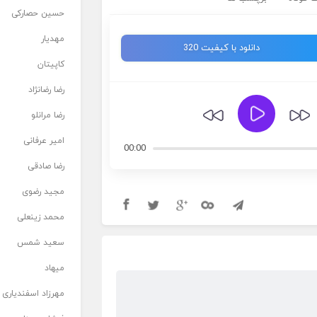
حسین حصارکی
مهدیار
دانلود با کیفیت 320
کاپیتان
رضا رضانژاد
رضا مرانلو
امیر عرفانی
00:00
رضا صادقی
مجید رضوی
محمد زینعلی
سعید شمس
میهاد
مهرزاد اسفندیاری