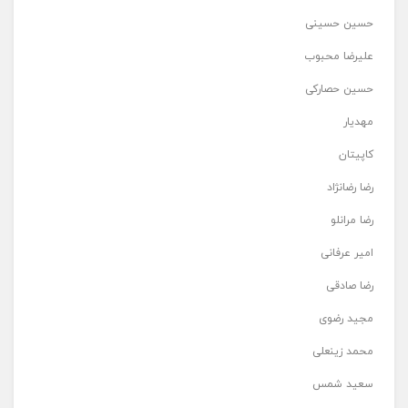
حسین حسینی
علیرضا محبوب
حسین حصارکی
مهدیار
کاپیتان
رضا رضانژاد
رضا مرانلو
امیر عرفانی
رضا صادقی
مجید رضوی
محمد زینعلی
سعید شمس