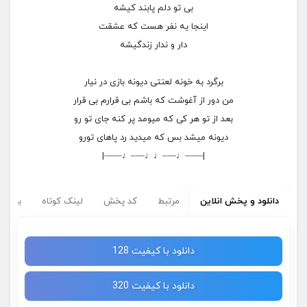
بی تو دلم پابند کیشه
اینجا یه نفر هست که عشقت
دار و ندار زندگیشه
برگرد به خونه لعنتی دیونه بازی در نیار
من دور از آغوشت که باشم بی قرارم بی قرار
بعد از تو هر کی که میومد پر کنه جای تو رو
دیونه میشد بس که میدید رد پاهای تورو
|——♩—–♩♩—–♩——|
دانلود و پخش انلاین
مرتبط
کد پخش
لینک کوتاه
برچسب
دانلود با کیفیت 128
دانلود با کیفیت 320