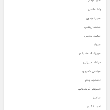
امیر عرفانی
رضا صادقی
مجید رضوی
محمد زینعلی
سعید شمس
میهاد
مهرزاد اسفندیاری
فرشاد میرزایی
مرتضی خدیوی
احمدرضا بنام
امیرعلی کریمخانی
سامیار
امید ذاکری