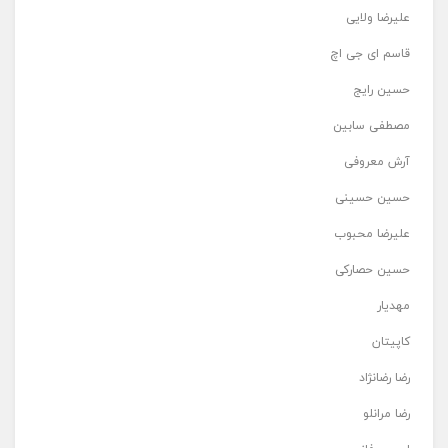
علیرضا ولایی
قاسم ای جی اچ
حسین رایج
مصطفی سابین
آرش معروفی
حسین حسینی
علیرضا محبوب
حسین حصارکی
مهدیار
کاپیتان
رضا رضانژاد
رضا مرانلو