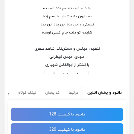
به دلم غم نده غم نده غم نده
نم بارون به چشمای خیسم زده
نیستی و این بده این بده این بده
شایدم تو دلت جام کسی اومده
تنظیم، میکس و مسترینگ: شاهد صفری
ملودی: مهدی قیطرانی
با تشکر از ابوالفضل شهبازی
|——♩—–♩♩—–♩——|
دانلود و پخش انلاین
مرتبط
کد پخش
لینک کوتاه
برچسب
دانلود با کیفیت 128
دانلود با کیفیت 320