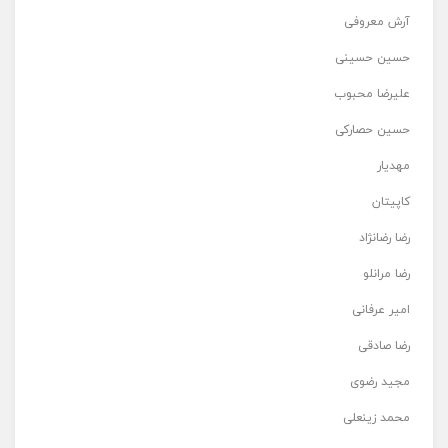
آرش معروفی
حسین حسینی
علیرضا محبوب
حسین حصارکی
مهدیار
کاپیتان
رضا رضانژاد
رضا مرانلو
امیر عرفانی
رضا صادقی
مجید رضوی
محمد زینعلی