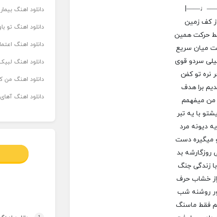
|——♩—
دانلود اهنگ بیما
ز کف زمین
دانلود اهنگ تو ب
ط حرکت همین
دانلود اهنگ اعتما
تت میان سریع
یلی سردو قوی
دانلود اهنگ لبیک 
 نره تو کفن
دانلود اهنگ من که
یم برا هدف
دانلود اهنگ آهای
و من میفهمم
تو با یه تبر
یه دیونه مرد
و میگیره دست
 روزگارشه بد
با زندگی جنگ
از خشاب حرف
ور روشنه شب
یم فقط ماسنگ