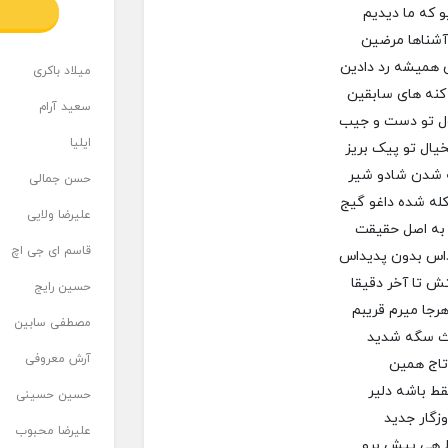
 که ما دیدیم
آشناها مرضین
 همیشه رد دادین
میلاد باکری
کنه های سابقین
سعید آرام
ل تو دست و جیب
ایلیا
خیال تو پیک بریز
ه شدن شادو شیر
حسن جمالی
کله شده داغو گیج
علیرضا ولایی
 به اصل حقیقت
قاسم ای جی اچ
اس بدون پدیداس
 تا آخر دقیقا
حسین رایج
رجا میرم قریبم
مصطفی سابین
ث سگه شدید
آرش معروفی
تاج همین
ط باشه دلیر
حسین حسینی
زگار جدید
علیرضا محبوب
ط هی پیش برو