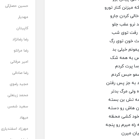
حسین حصارکی
ه میزنن کنار تورو
الی کردن جارو
مهدیار
د نرو عقب جلو
کاپیتان
ش رفت توی شب
رضا رضانژاد
مث خون توی رگ
مونم خیلی بد
رضا مرانلو
 حس به همه شک
امیر عرفانی
سا پرت کردم
رضا صادقی
سمو حبس کردم
د به جز پس رفتن
مجید رضوی
ه ولی مرگ بدتر
محمد زینعلی
مه تش بن بسته
سعید شمس
ان هاش رو دسته
 خود کشی محظه
میهاد
راه میرم رو پنجه
مهرزاد اسفندیاری
یان میرن