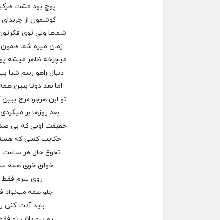
پوچ بود مشت هرکیو
گوشمون از چرندای 
شماها ولی توی فکرتون
زمان میره شما همون 
میچرخه ظاهر میشه پو
دنبال راهو رسم شبا بی
اما بعد دوتا ببین هم
تو این هرجو مرج ببین 
بعد روزها بر میگردی
حقیقت اونی که بی صد
حکایت کسی که هستش
تحوع حال هر ساعت ه
خولق خوی همه م
روی سرم فقط 
جلو همه میخواد فق
باید آدت کنی رو
پرو پرو باش تو فق