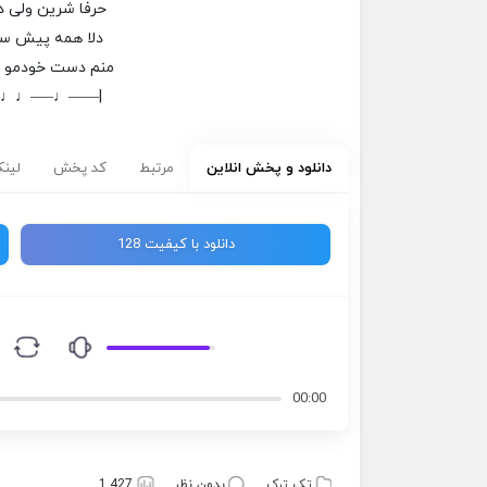
حرفا شرین ولی د
دلا همه پیش سا
منم دست خودمو م
–♩♩—–♩——|
دانلود و پخش انلاین
مرتبط
کد پخش
لینک
دانلود با کیفیت 128
00:00
تک ترک
بدون نظر
1,427