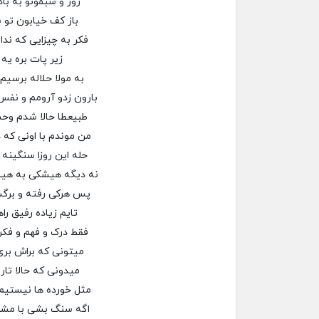
روز و شبمونو به باد
باز کف خیابون تو ش
فکر به چیزایی که ندا
زیر پات بره یه
به مولا حلاله برسی
بارون زدو آرومم و ن
طبیعطا حالا شدم وح
من موندم با اونی که 
حله این روزا سنگینه
نه دیگه هیشکی به هی
پس هرکی رفته و برگ
تایم زیاده رفیق راه
فقط درک و فهم و فک
میتونی که براش بری
میدونی که حالا تار
مثل خورده ها نیستیم
اگه سنگ بشی با مش