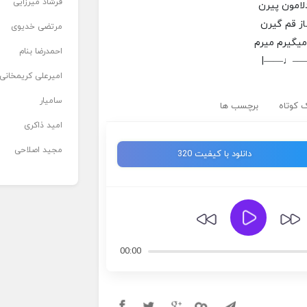
فرشاد میرزایی
لامون پیرن
ز قم گیرن
مرتضی خدیوی
یگیرم میرم
احمدرضا بنام
|——♩—
امیرعلی کریمخانی
سامیار
 کوتاه
برچسب ها
امید ذاکری
مجید اصلاحی
دانلود با کیفیت 320
00:00