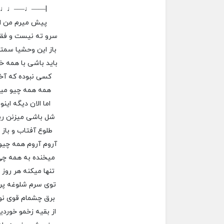
–♩♩—–♩——|
پیش میرم من ا
سرو ته نیست و فق
باز این وحشیا سم
باید باشی با همه خ
کسی نبوده که آخر
همه همه چیو مید
اما الان دیگه این
شل باشی میزنن ریش
طلوع آفتاب و باز 
آروم آروم همه چی
میخنده به همه چی
تنها میکنه هر روز 
توی سرم شلوغه پر
برق چشمام قوی ن
از بقیه زخمو خورد