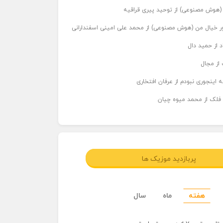
ر (هوش مصنوعی) از توحید پیری قراقیه
اور خیال من (هوش مصنوعی) از محمد علی امینی اسفندارانی
د از حمید دال
از مجال
 اینجوری نبودم از عرفان افتخاری
 فلک از محمد میوه چیان
پربازدید موزیک ها
هفته
ماه
سال