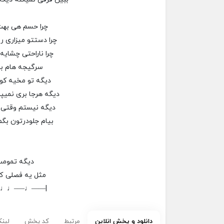
چرا حسم هی به
چرا دستتو میزاری 
چرا ناراحتی چشایه
سرگیجه هام ب
دیگه تو مخیه کوچ
دیگه هرجا بری نمیپر
دیگه نیستم وقتی 
بیام جلودرتون بگم
دیگه تمومت
مثل یه فصلی ک
–♩♩—–♩——|
دانلود و پخش انلاین
مرتبط
کد پخش
لینک