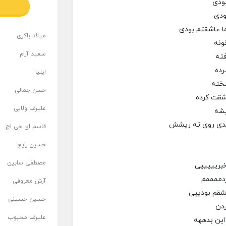
بودی
ودی
ا عاشقتم بودی
میلاد باکری
ونه
سعید آرام
فته
رده
ایلیا
سخته
حسن جمالی
شقت کرده
علیرضا ولایی
یشه
یدی روی ته ریشش
قاسم ای جی اچ
حسین رایج
مصطفی سابین
خبریییییی
ردممممم
آرش معروفی
شقم بودییی
حسین حسینی
ردن
علیرضا محبوب
این بدههه