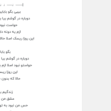
–♩♩—–♩——|
بیبی بگو بابای
دوباره در گوشم بیا ب
حواست نبود ا
ازم یه دونه دا
این روزا ریسک اصلا حال
بگو بابا
دوباره در گوشم بیا 
حواستو نبود اصلا ازم 
این روزا ریس
حالا که بدون 
زندگیم ب
عشق من ب
حس من نبود به ت