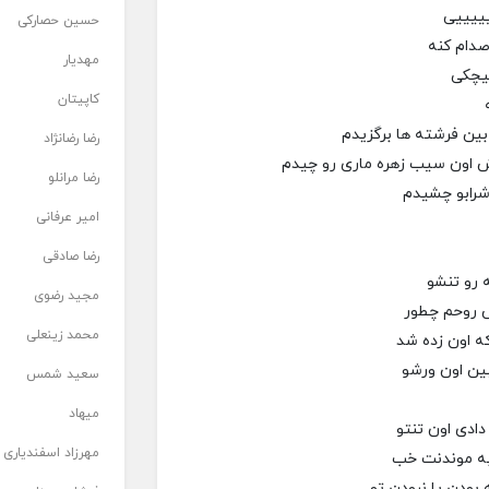
ییییی
حسین حصارکی
صدام کنه
مهدیار
یچکی
کاپیتان
 بین فرشته ها برگزیدم
رضا رضانژاد
رش اون سیب زهره ماری رو چیدم
رضا مرانلو
شرابو چشیدم
امیر عرفانی
رضا صادقی
ه رو تنشو
مجید رضوی
ش روحم چطور
محمد زینعلی
که اون زده شد
بین اون ورشو
سعید شمس
میهاد
دادی اون تنتو
مهرزاد اسفندیاری
به موندنت خب
بودن یا نبودن تو