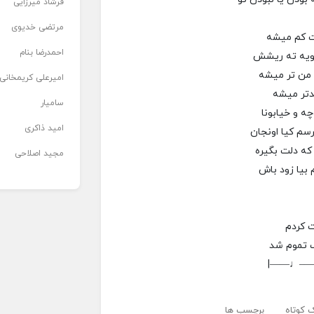
فرشاد میرزایی
مرتضی خدیوی
ت کم میشه
احمدرضا بنام
رویه ته ریشش
 من تر میشه
امیرعلی کریمخانی
دتر میشه
سامیار
ه و خیابونا
امید ذاکری
سم کیا اونجان
که دلت بگیره
مجید اصلاحی
 بیا زود باش
 کردم
 تموم شد
|——♩—
 کوتاه
برچسب ها