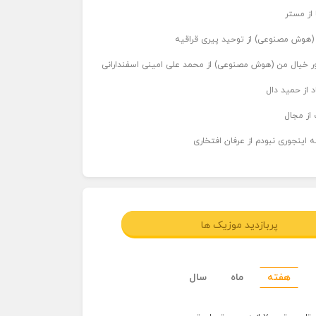
 از مستر
ر (هوش مصنوعی) از توحید پیری قراقیه
اور خیال من (هوش مصنوعی) از محمد علی امینی اسفندارانی
د از حمید دال
از مجال
 اینجوری نبودم از عرفان افتخاری
پربازدید موزیک ها
هفته
ماه
سال