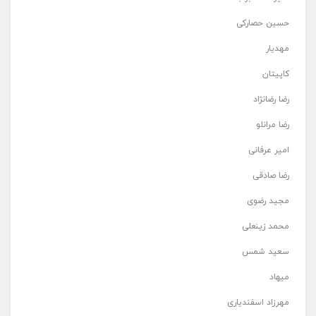
حسین حصارکی
مهدیار
کاپیتان
رضا رضانژاد
رضا مرانلو
امیر عرفانی
رضا صادقی
مجید رضوی
محمد زینعلی
سعید شمس
میهاد
مهرزاد اسفندیاری