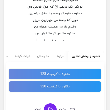
دخترم دوست دارم دخترم عاشقتم
تو یکی یک دونمی آخ که چراغ خونمی وای
دخترم دخترم تو واسم یه عشق بینظیری
تویی که واسه من عزیزترین عزیزی
دخترم یار من همیشه همراه من
دخترم ماه من تو ماه تابان من
|——♩—–♩♩—–♩——|
دانلود و پخش انلاین
مرتبط
کد پخش
لینک کوتاه
برچسب
دانلود با کیفیت 128
دانلود با کیفیت 320