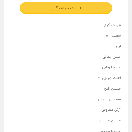
لیست خوانندگان
میلاد باکری
سعید آرام
ایلیا
حسن جمالی
علیرضا ولایی
قاسم ای جی اچ
حسین رایج
مصطفی سابین
آرش معروفی
حسین حسینی
علیرضا محبوب