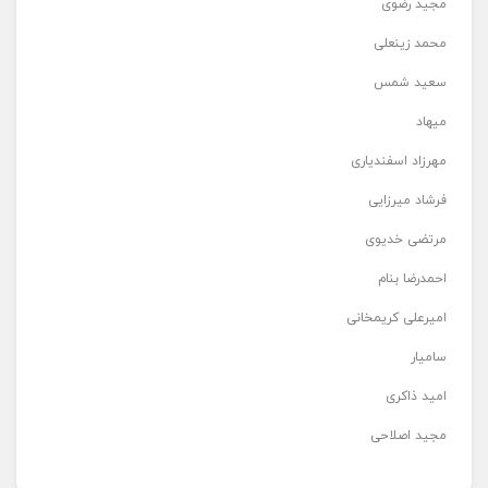
مجید رضوی
محمد زینعلی
سعید شمس
میهاد
مهرزاد اسفندیاری
فرشاد میرزایی
مرتضی خدیوی
احمدرضا بنام
امیرعلی کریمخانی
سامیار
امید ذاکری
مجید اصلاحی