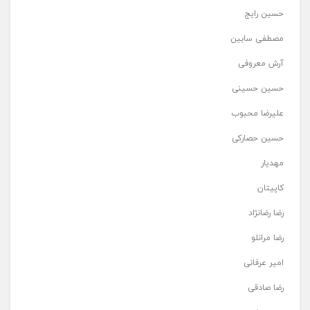
حسین رایج
مصطفی سابین
آرش معروفی
حسین حسینی
علیرضا محبوب
حسین حصارکی
مهدیار
کاپیتان
رضا رضانژاد
رضا مرانلو
امیر عرفانی
رضا صادقی