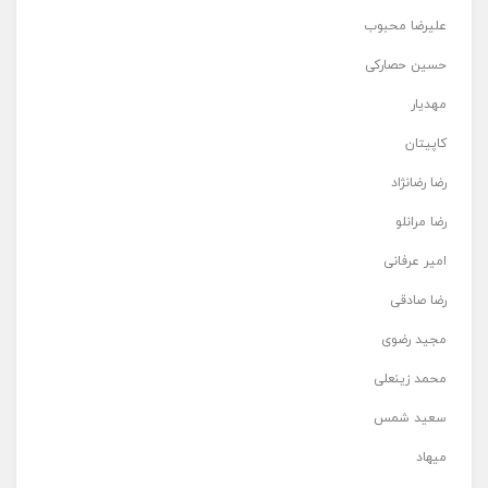
علیرضا محبوب
حسین حصارکی
مهدیار
کاپیتان
رضا رضانژاد
رضا مرانلو
امیر عرفانی
رضا صادقی
مجید رضوی
محمد زینعلی
سعید شمس
میهاد