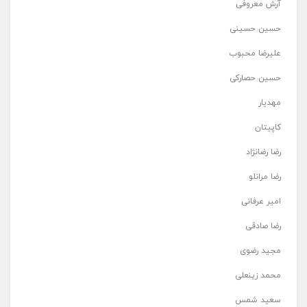
آرش معروفی
حسین حسینی
علیرضا محبوب
حسین حصارکی
مهدیار
کاپیتان
رضا رضانژاد
رضا مرانلو
امیر عرفانی
رضا صادقی
مجید رضوی
محمد زینعلی
سعید شمس