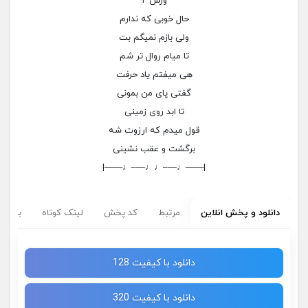
ورس ۲
حال خوبی که ندارم
ولی بازم نمیگم بت
تا میام روال تر شم
هی میفتم یاد حرفت
گفتی پای من بمونی
تا ابد روی زمینی
قول میدم که ارزوت شه
برگشت و عقب نشینی
|——♩—–♩♩—–♩——|
دانلود و پخش انلاین
مرتبط
کد پخش
لینک کوتاه
برچسب
دانلود با کیفیت 128
دانلود با کیفیت 320