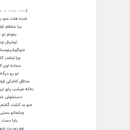
–♩♩—–♩——|
خنده هات منو بد
بیا عشقم نز
بمونم تو 
تو‌خیال چ
منو‌‌گوشیم‌ص
چرا اینقدر ک
سخته اون که
تو رو دیگه 
حداقل کاشکی فرا
نه‌که هرشب پای ای
دستخوش غم 
منو بد کشت گفتم یا
چشماتو بستی 
بابا دست
غم دوریت منو