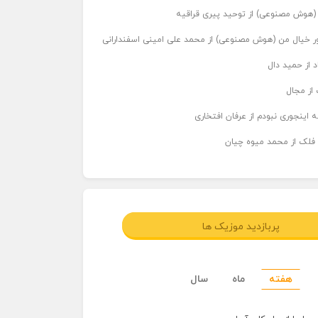
ر (هوش مصنوعی) از توحید پیری قراقیه
اور خیال من (هوش مصنوعی) از محمد علی امینی اسفندارانی
د از حمید دال
از مجال
 اینجوری نبودم از عرفان افتخاری
 فلک از محمد میوه چیان
پربازدید موزیک ها
هفته
ماه
سال