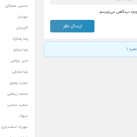
حسین حصارکی
وباره دیدگاهی می‌نویسم.
مهدیار
کاپیتان
رضا رضانژاد
هید !
رضا مرانلو
امیر عرفانی
رضا صادقی
مجید رضوی
محمد زینعلی
سعید شمس
میهاد
مهرزاد اسفندیاری