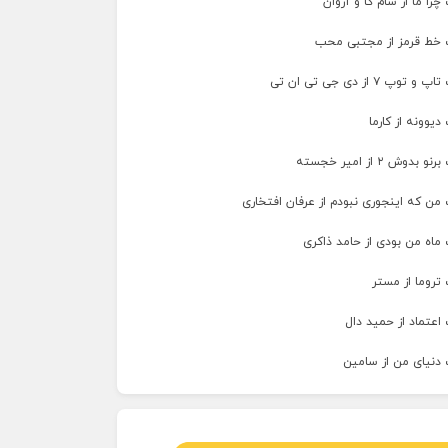
را ما از سام کا و آروان
 خط قرمز از مجتبی محب
پ ۷ از دی جی تی ان تی
دیوونه از کارما
وش ۲ از امیر خجسته
من که اینجوری نبودم از عرفان افتخاری
ماه من بودی از حامد ذاکری
تروما از مستر
اعتماد از حمید دال
 دنیای من از سامین