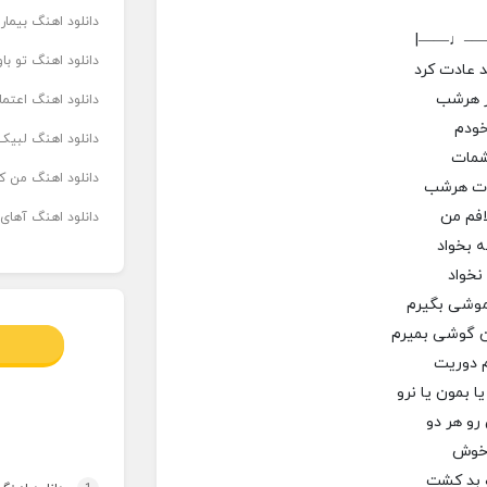
دانلود اهنگ بیما
|——♩—
دانلود اهنگ تو ب
 عادت کرد
ار هرشب
دانلود اهنگ اعتما
خودم
دانلود اهنگ لبیک 
شمات
دانلود اهنگ من که
دات هرشب
لافم من
دانلود اهنگ آهای
 بخواد
نخواد
موشی بگیرم
ن گوشی بمیرم
دوریت
 بمون یا نرو
رو هر دو
 خوش
 بد کشت