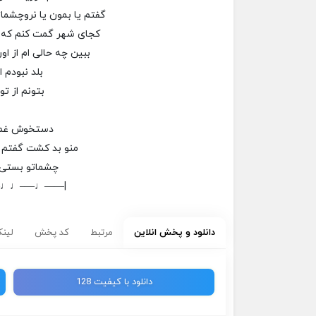
گفتم یا بمون یا نرو‌چشم
کجای شهر گمت کنم که 
ببین چه حالی ام از او
بلد نبودم ا
بتونم از تو
دستخوش غم 
منو بد کشت گفتم یا
چشماتو بستی 
–♩♩—–♩——|
دانلود و پخش انلاین
مرتبط
کد پخش
لینک
دانلود با کیفیت 128