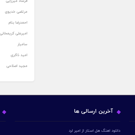
فرشاد میرزایی
مرتضی خدیوی
احمدرضا بنام
امیرعلی کریمخانی
سامیار
امید ذاکری
مجید اصلاحی
آخرین ارسالی ها
دانلود اهنگ هل استار از امیر لرد