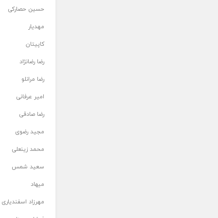
حسین حصارکی
مهدیار
کاپیتان
رضا رضانژاد
رضا مرانلو
امیر عرفانی
رضا صادقی
مجید رضوی
محمد زینعلی
سعید شمس
میهاد
مهرزاد اسفندیاری