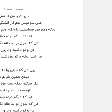
–♩♩—–♩——|
بازیات با من اسم
حتی شوخیش هم کار قشنگی
دیگه روی من حساسیت داره که اونم و
اینا که میگم درده جف
من که بدون تو بد حالم بگ
من و تو باشیم و بارون ب
چه شبی بشه با تو اون شب ب
ببین من که خیلی وقته ف
دیدن همین خوابم ش
فکر میکنم دیگه بسه من ک
داره میده عذابم که بش
اینا که میگم درده جف
من که بدون تو بد حالم بگ
من و تو باشیم و بارون ب