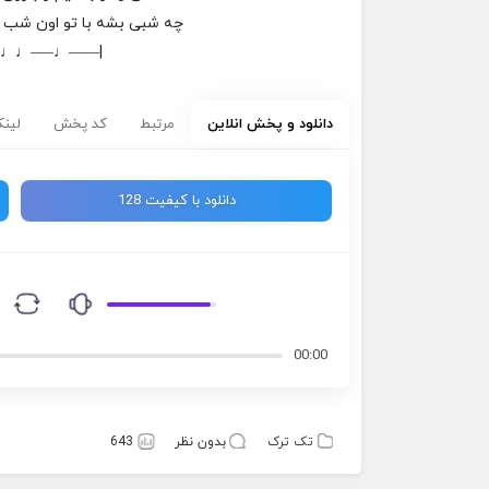
چه شبی بشه با تو اون شب ب
–♩♩—–♩——|
دانلود و پخش انلاین
مرتبط
کد پخش
لینک
دانلود با کیفیت 128
00:00
تک ترک
بدون نظر
643