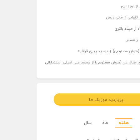
از تور زمری
 تنهایی از مانی ویس
 از میلاد باکری
 از مستر
ر (هوش مصنوعی) از توحید پیری قراقیه
اور خیال من (هوش مصنوعی) از محمد علی امینی اسفندارانی
پربازدید موزیک ها
هفته
ماه
سال