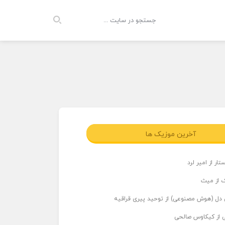
آخرین موزیک ها
ار از امیر لرد
 از میث
دل (هوش مصنوعی) از توحید پیری قراقیه
ی از کیکاوس صالحی