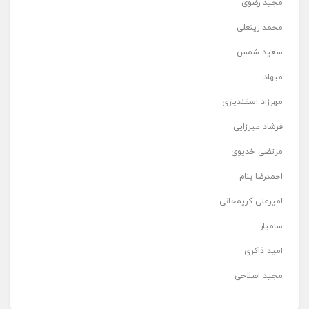
مجید رضوی
محمد زینعلی
سعید شمس
میهاد
مهرزاد اسفندیاری
فرشاد میرزایی
مرتضی خدیوی
احمدرضا بنام
امیرعلی کریمخانی
سامیار
امید ذاکری
مجید اصلاحی