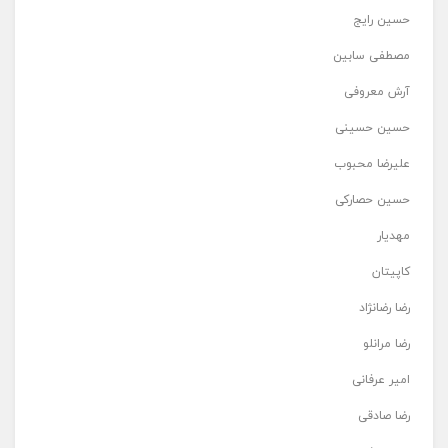
حسین رایج
مصطفی سابین
آرش معروفی
حسین حسینی
علیرضا محبوب
حسین حصارکی
مهدیار
کاپیتان
رضا رضانژاد
رضا مرانلو
امیر عرفانی
رضا صادقی