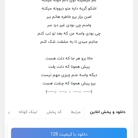
غم میشینه توی دلم خونه میکنه
اشکو گریه داره منو دیوونه میکنه
اصن بزار برو خاطره هاتم ببر
واسم چی بودی غیر درد سر
چی بودی واسه من که بعد تو تب کنم
عذابم میدی تا به عشقت شک کنم
حالا برو هر جا که دلت هست
پیش همونا که دلت رفت
دیگه واسه منم چیزی مهم نیست
برو پیش همونا که چشت هست
|——♩—–♩♩—–♩——|
دانلود و پخش انلاین
مرتبط
کد پخش
لینک کوتاه
برچسب
دانلود با کیفیت 128