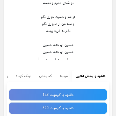
تو شدی عمرم و نفسم
از غم و حسرت دوری نگو
واسه من از صبوری نگو
بذار به کربلا برسم
حسین ای جانم حسین
حسین ای جانم حسین
|——♩—–♩♩—–♩——|
دانلود و پخش انلاین
مرتبط
کد پخش
لینک کوتاه
برچسب
دانلود با کیفیت 128
دانلود با کیفیت 320