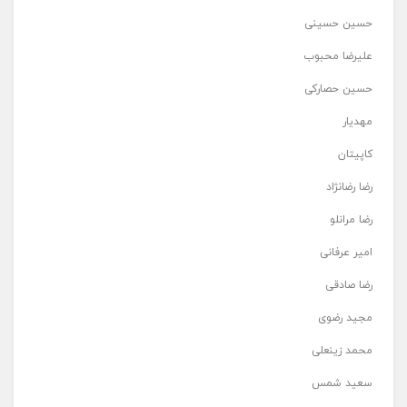
حسین حسینی
علیرضا محبوب
حسین حصارکی
مهدیار
کاپیتان
رضا رضانژاد
رضا مرانلو
امیر عرفانی
رضا صادقی
مجید رضوی
محمد زینعلی
سعید شمس