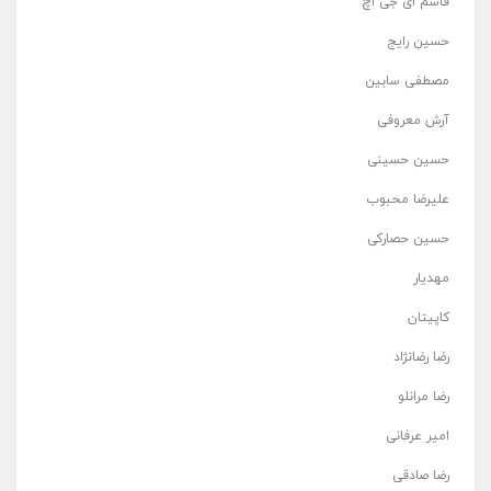
قاسم ای جی اچ
حسین رایج
مصطفی سابین
آرش معروفی
حسین حسینی
علیرضا محبوب
حسین حصارکی
مهدیار
کاپیتان
رضا رضانژاد
رضا مرانلو
امیر عرفانی
رضا صادقی