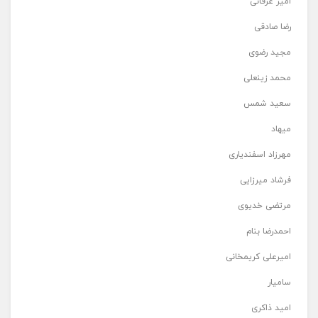
امیر عرفانی
رضا صادقی
مجید رضوی
محمد زینعلی
سعید شمس
میهاد
مهرزاد اسفندیاری
فرشاد میرزایی
مرتضی خدیوی
احمدرضا بنام
امیرعلی کریمخانی
سامیار
امید ذاکری