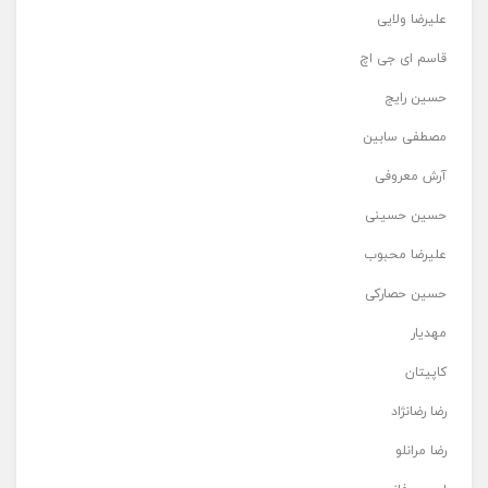
علیرضا ولایی
قاسم ای جی اچ
حسین رایج
مصطفی سابین
آرش معروفی
حسین حسینی
علیرضا محبوب
حسین حصارکی
مهدیار
کاپیتان
رضا رضانژاد
رضا مرانلو