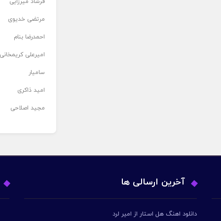
فرشاد میرزایی
مرتضی خدیوی
احمدرضا بنام
امیرعلی کریمخانی
سامیار
امید ذاکری
مجید اصلاحی
آخرین ارسالی ها
دانلود اهنگ هل استار از امیر لرد