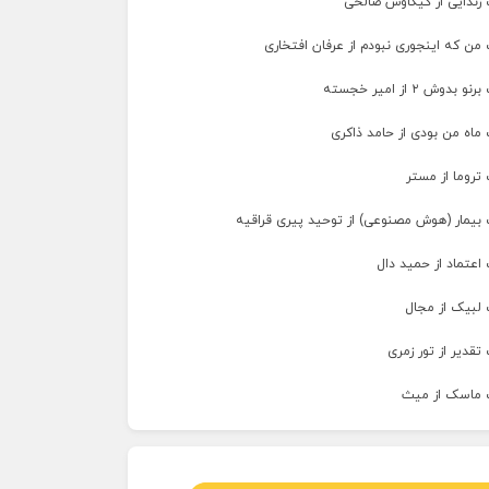
 زندایی از کیکاوس صالحی
من که اینجوری نبودم از عرفان افتخاری
وش ۲ از امیر خجسته
ماه من بودی از حامد ذاکری
تروما از مستر
 بیمار (هوش مصنوعی) از توحید پیری قراقیه
اعتماد از حمید دال
 لبیک از مجال
تقدیر از تور زمری
 ماسک از میث