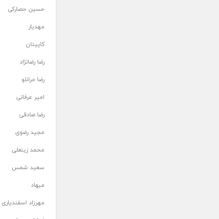
حسین حصارکی
مهدیار
کاپیتان
رضا رضانژاد
رضا مرانلو
امیر عرفانی
رضا صادقی
مجید رضوی
محمد زینعلی
سعید شمس
میهاد
مهرزاد اسفندیاری