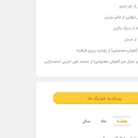
از تور زمری
 تنهایی از مانی ویس
 از میلاد باکری
 از مستر
ر (هوش مصنوعی) از توحید پیری قراقیه
اور خیال من (هوش مصنوعی) از محمد علی امینی اسفندارانی
پربازدید موزیک ها
هفته
ماه
سال