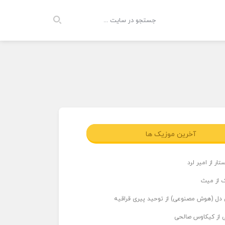
آخرین موزیک ها
ار از امیر لرد
 از میث
دل (هوش مصنوعی) از توحید پیری قراقیه
ی از کیکاوس صالحی