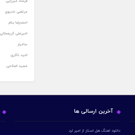
فرشاد میرزایی
مرتضی خدیوی
احمدرضا بنام
امیرعلی کریمخانی
سامیار
امید ذاکری
مجید اصلاحی
آخرین ارسالی ها
دانلود اهنگ هل استار از امیر لرد