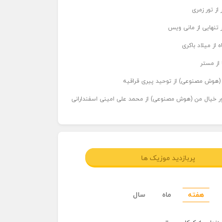
از تور زمری
 تنهایی از مانی ویس
 از میلاد باکری
 از مستر
ر (هوش مصنوعی) از توحید پیری قراقیه
اور خیال من (هوش مصنوعی) از محمد علی امینی اسفندارانی
پربازدید موزیک ها
هفته
ماه
سال