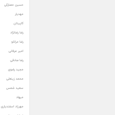
حسین حصارکی
مهدیار
کاپیتان
رضا رضانژاد
رضا مرانلو
امیر عرفانی
رضا صادقی
مجید رضوی
محمد زینعلی
سعید شمس
میهاد
مهرزاد اسفندیاری