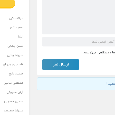
میلاد باکری
سعید آرام
ایلیا
حسن جمالی
وباره دیدگاهی می‌نویسم.
علیرضا ولایی
قاسم ای جی اچ
حسین رایج
مصطفی سابین
هید !
آرش معروفی
حسین حسینی
علیرضا محبوب