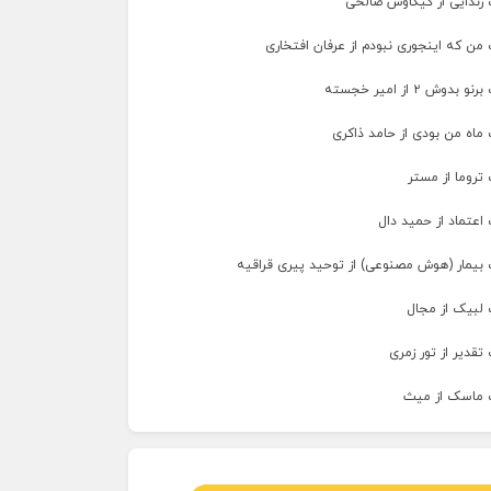
 زندایی از کیکاوس صالحی
من که اینجوری نبودم از عرفان افتخاری
وش ۲ از امیر خجسته
ماه من بودی از حامد ذاکری
تروما از مستر
اعتماد از حمید دال
 بیمار (هوش مصنوعی) از توحید پیری قراقیه
 لبیک از مجال
تقدیر از تور زمری
 ماسک از میث