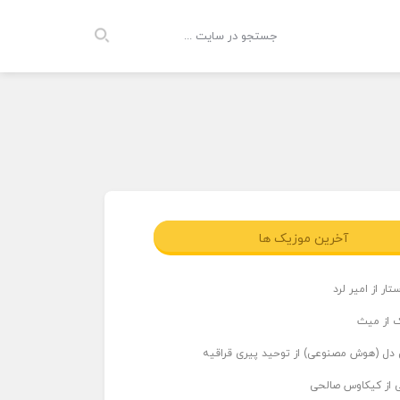
آخرین موزیک ها
ار از امیر لرد
 از میث
دل (هوش مصنوعی) از توحید پیری قراقیه
ی از کیکاوس صالحی