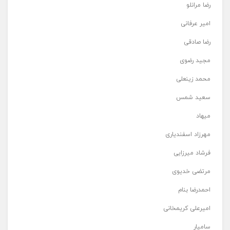
رضا مرانلو
امیر عرفانی
رضا صادقی
مجید رضوی
محمد زینعلی
سعید شمس
میهاد
مهرزاد اسفندیاری
فرشاد میرزایی
مرتضی خدیوی
احمدرضا بنام
امیرعلی کریمخانی
سامیار