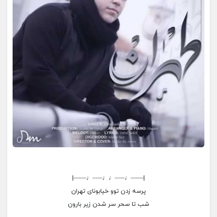
|——♩—–♩♩—–♩——|
پرسه زدن توو خیابونای تهران
شب تا سحر سر شدن زیر بارون