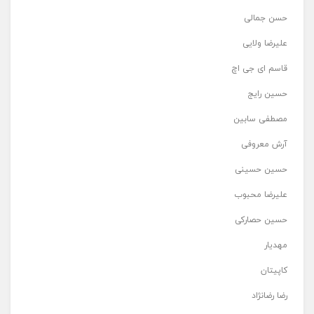
حسن جمالی
علیرضا ولایی
قاسم ای جی اچ
حسین رایج
مصطفی سابین
آرش معروفی
حسین حسینی
علیرضا محبوب
حسین حصارکی
مهدیار
کاپیتان
رضا رضانژاد