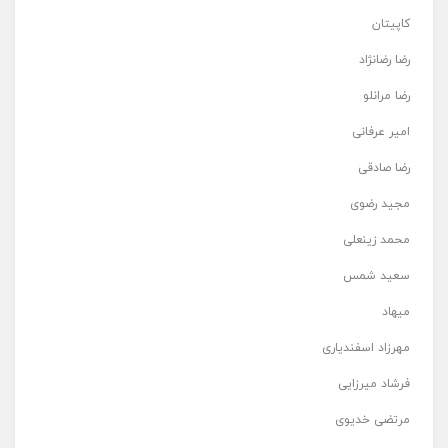
کاپیتان
رضا رضانژاد
رضا مرانلو
امیر عرفانی
رضا صادقی
مجید رضوی
محمد زینعلی
سعید شمس
میهاد
مهرزاد اسفندیاری
فرشاد میرزایی
مرتضی خدیوی