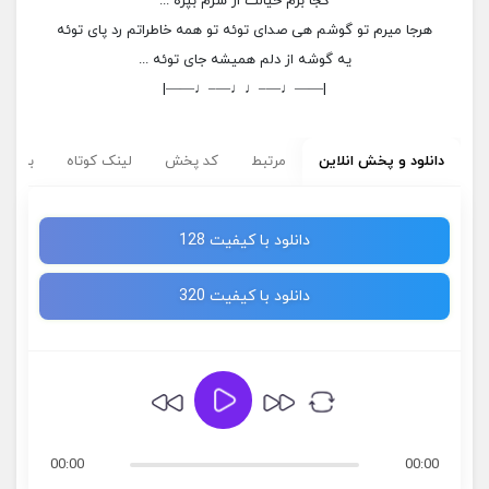
کجا برم خیالت از سرم بپره ...
هرجا میرم تو گوشم هی صدای توئه تو همه خاطراتم رد پای توئه
یه گوشه از دلم همیشه جای توئه ...
|——♩—–♩♩—–♩——|
دانلود و پخش انلاین
مرتبط
کد پخش
لینک کوتاه
برچسب
دانلود با کیفیت 128
دانلود با کیفیت 320
00:00
00:00