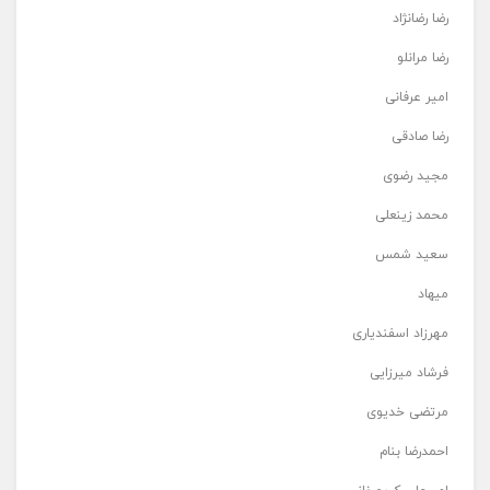
رضا رضانژاد
رضا مرانلو
امیر عرفانی
رضا صادقی
مجید رضوی
محمد زینعلی
سعید شمس
میهاد
مهرزاد اسفندیاری
فرشاد میرزایی
مرتضی خدیوی
احمدرضا بنام