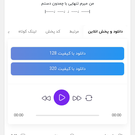
من میرم تنهایی با چمدون دستم
|——♩—–♩♩—–♩——|
دانلود و پخش انلاین
مرتبط
کد پخش
لینک کوتاه
برچسب
دانلود با کیفیت 128
دانلود با کیفیت 320
00:00
00:00