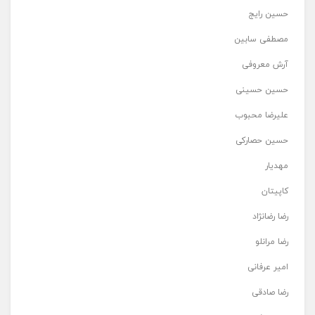
حسین رایج
مصطفی سابین
آرش معروفی
حسین حسینی
علیرضا محبوب
حسین حصارکی
مهدیار
کاپیتان
رضا رضانژاد
رضا مرانلو
امیر عرفانی
رضا صادقی