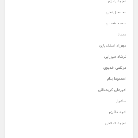
مجید رضوی
محمد زینعلی
سعید شمس
میهاد
مهرزاد اسفندیاری
فرشاد میرزایی
مرتضی خدیوی
احمدرضا بنام
امیرعلی کریمخانی
سامیار
امید ذاکری
مجید اصلاحی