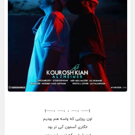
|——♩—–♩♩—–♩——|
اون روزایی که واسه هم بودیم
انگاری آسمون آبی تر بود