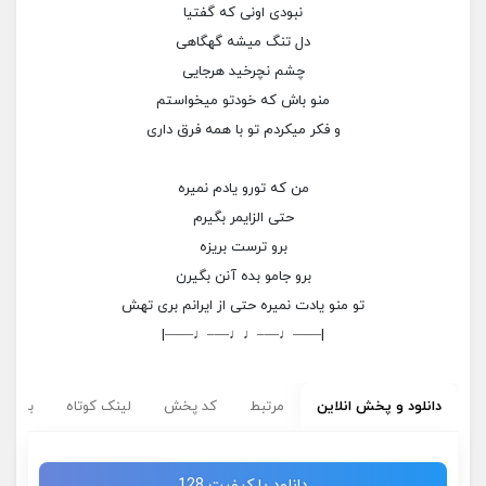
نبودی اونی که گفتیا
دل تنگ میشه گهگاهی
چشم نچرخید هرجایی
منو باش که خودتو میخواستم
و فکر میکردم تو با همه فرق داری
من که تورو یادم نمیره
حتی الزایمر بگیرم
برو ترست بریزه
برو جامو بده آنن بگیرن
تو منو یادت نمیره حتی از ایرانم بری تهش
|——♩—–♩♩—–♩——|
دانلود و پخش انلاین
مرتبط
کد پخش
لینک کوتاه
برچسب
دانلود با کیفیت 128