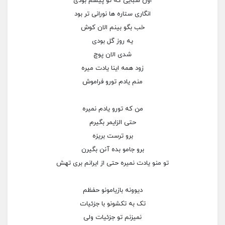
اون شبایی که تو پیشم بودی
انگاری ستاره ها نورانی تر بود
خب بگو بینم الان کوش
یه روز گل بودی
شدی الان پوچ
زود همه اینا یادت میره
منم یادم تورو فراموش
من که تورو یادم نمیره
حتی الزایمر بگیرم
برو ترست بریزه
برو جامو بده آنن بگیرن
تو منو یادت نمیره حتی از ایرانم بری تهش
دیوونه بازیامونو حفظم
تک به تکشونو با جزئیات
نمیزنم تو جزئیات ولی