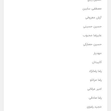
مصطفی سابین
آرش معروفی
حسین حسینی
علیرضا محبوب
حسین حصارکی
مهدیار
کاپیتان
رضا رضانژاد
رضا مرانلو
امیر عرفانی
رضا صادقی
مجید رضوی