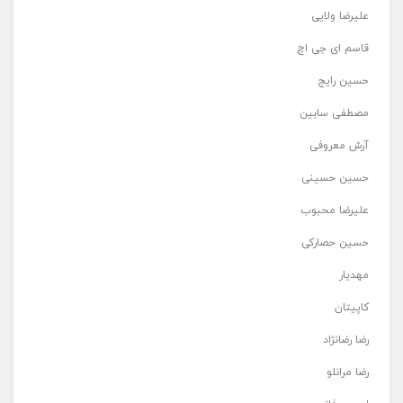
علیرضا ولایی
قاسم ای جی اچ
حسین رایج
مصطفی سابین
آرش معروفی
حسین حسینی
علیرضا محبوب
حسین حصارکی
مهدیار
کاپیتان
رضا رضانژاد
رضا مرانلو