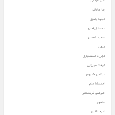
امیر عرفانی
رضا صادقی
مجید رضوی
محمد زینعلی
سعید شمس
میهاد
مهرزاد اسفندیاری
فرشاد میرزایی
مرتضی خدیوی
احمدرضا بنام
امیرعلی کریمخانی
سامیار
امید ذاکری