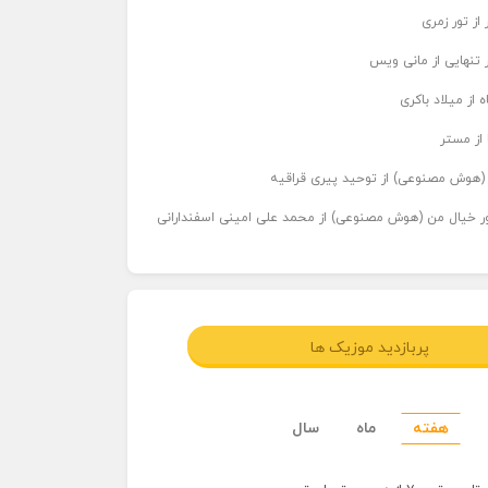
از تور زمری
 تنهایی از مانی ویس
 از میلاد باکری
 از مستر
ر (هوش مصنوعی) از توحید پیری قراقیه
اور خیال من (هوش مصنوعی) از محمد علی امینی اسفندارانی
پربازدید موزیک ها
هفته
ماه
سال