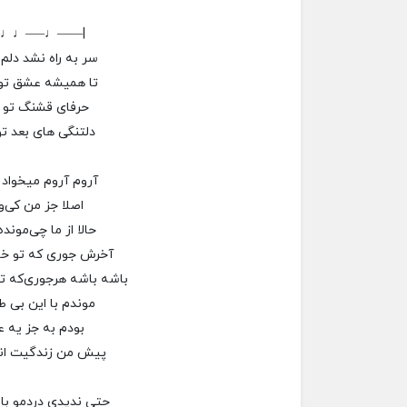
–♩♩—–♩——|
سر به راه نشد دل
تا همیشه عشق تو 
حرفای قشنگ تو بد
دلتنگی های بعد تو 
آروم آروم میخواد 
اصلا جز من کی‌
حالا از ما چی‌موند
آخرش جوری‌ که تو خ
باشه باشه هرجوری‌که تو
موندم با این بی 
بودم به جز یه 
پیش من زندگیت ان
حتی ندیدی دردمو ب