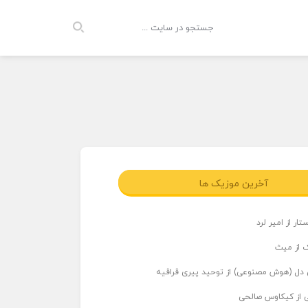
آخرین موزیک ها
ار از امیر لرد
 از میث
دل (هوش مصنوعی) از توحید پیری قراقیه
ی از کیکاوس صالحی