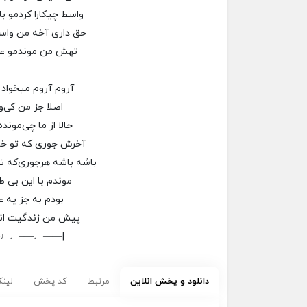
واسط چیکارا کردمو 
حق داری آخه من واست
تهش من موندمو عک
آروم آروم میخواد 
اصلا جز من کی‌
حالا از ما چی‌موند
آخرش جوری‌ که تو خ
باشه باشه هرجوری‌که تو
موندم با این بی 
بودم به جز یه 
پیش من زندگیت ان
–♩♩—–♩——|
دانلود و پخش انلاین
مرتبط
کد پخش
لینک