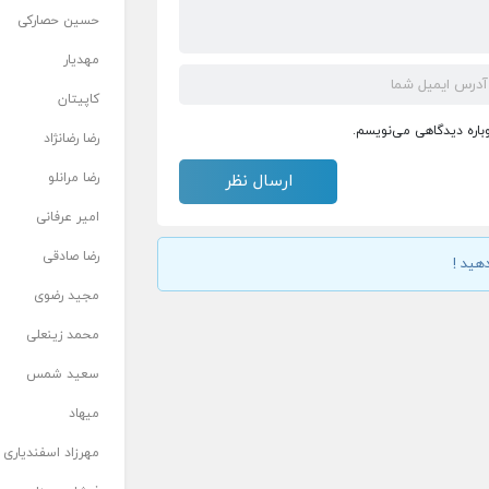
حسین حصارکی
مهدیار
کاپیتان
وباره دیدگاهی می‌نویسم.
رضا رضانژاد
رضا مرانلو
امیر عرفانی
رضا صادقی
هید !
مجید رضوی
محمد زینعلی
سعید شمس
میهاد
مهرزاد اسفندیاری