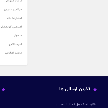
فرشاد میرزایی
مرتضی خدیوی
احمدرضا بنام
امیرعلی کریمخانی
سامیار
امید ذاکری
مجید اصلاحی
آخرین ارسالی ها
دانلود اهنگ هل استار از امیر لرد