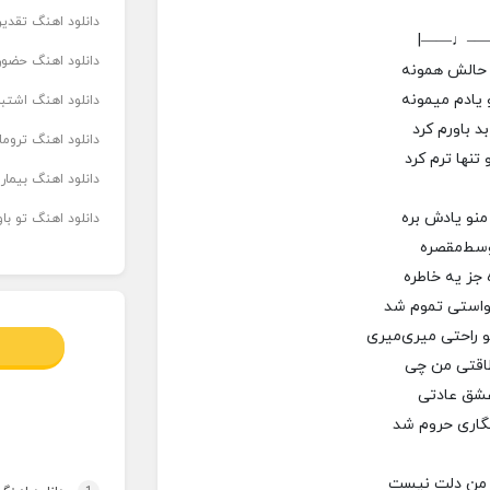
دانلود اهنگ تقدیر 
|——♩—
دانلود اهنگ حضور
م حالش همونه
یادم میمونه
دانلود اهنگ اشتباه
 باورم کرد
دانلود اهنگ تروما
تنها ترم کرد
دانلود اهنگ بیما
منو یادش بره
دانلود اهنگ تو ب
وسط‌مقصره
ه جز یه خاطره
واستی تموم شد
 راحتی میری‌میری
طاقتی من چی
عشق عادتی
گاری حروم شد
ا من دلت نیست