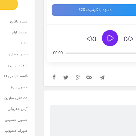
دانلود با کیفیت 320
میلاد باکری
سعید آرام
ایلیا
00:00
حسن جمالی
علیرضا ولایی
قاسم ای جی اچ
حسین رایج
مصطفی سابین
آرش معروفی
حسین حسینی
علیرضا محبوب