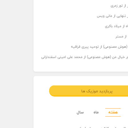
از تور زمری
 تنهایی از مانی ویس
 از میلاد باکری
 از مستر
ر (هوش مصنوعی) از توحید پیری قراقیه
اور خیال من (هوش مصنوعی) از محمد علی امینی اسفندارانی
پربازدید موزیک ها
هفته
ماه
سال