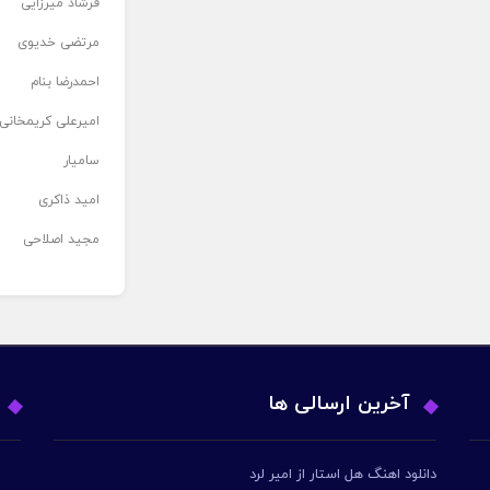
فرشاد میرزایی
مرتضی خدیوی
احمدرضا بنام
امیرعلی کریمخانی
سامیار
امید ذاکری
مجید اصلاحی
آخرین ارسالی ها
دانلود اهنگ هل استار از امیر لرد