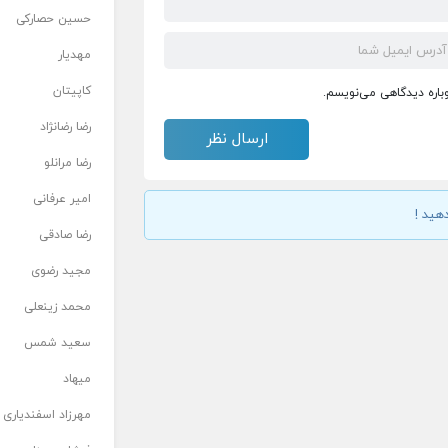
حسین حصارکی
مهدیار
کاپیتان
وباره دیدگاهی می‌نویسم.
رضا رضانژاد
رضا مرانلو
امیر عرفانی
هید !
رضا صادقی
مجید رضوی
محمد زینعلی
سعید شمس
میهاد
مهرزاد اسفندیاری