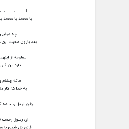
–♩♩—–♩——|
یا محمد یا محمد ی
چه هوایی
بعد بارون محبت این 
معلومه از اینهم
تازه این شرو
ماته چشام 
به خدا که کار دل
چلچراغ دل و عالمه گ
ای رسول رحمت نب
فاتح دل شدی با م