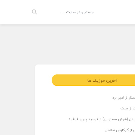
آخرین موزیک ها
ار از امیر لرد
 از میث
دل (هوش مصنوعی) از توحید پیری قراقیه
ی از کیکاوس صالحی