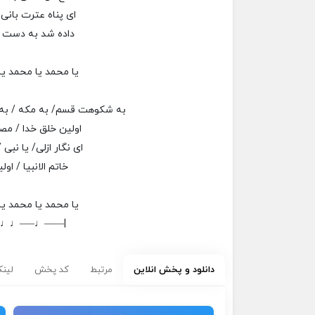
ای پناه عترت بان
داده شد به دست 
یا محمد یا محمد ی
به شکوهت قسم/ به مکه / به م
اولین خلق خدا / مص
ای نگار ازلی/ یا نبی /
خاتم الانبیا / اول
یا محمد یا محمد ی
–♩♩—–♩——|
دانلود و پخش انلاین
مرتبط
کد پخش
لینک