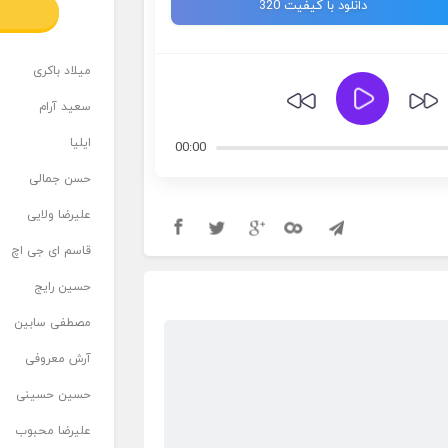
دانلود با کیفیت 320
میلاد باکری
سعید آرام
ایلیا
00:00
حسن جمالی
علیرضا ولایی
قاسم ای جی اچ
حسین رایج
مصطفی سابین
آرش معروفی
حسین حسینی
علیرضا محبوب