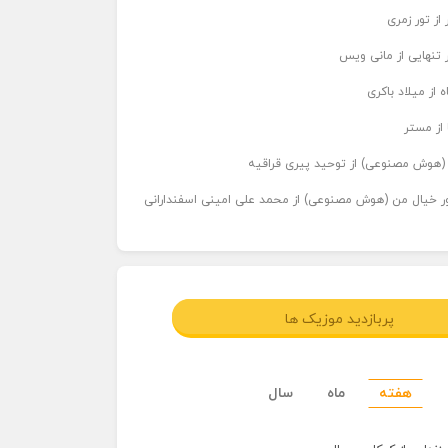
از تور زمری
 تنهایی از مانی ویس
 از میلاد باکری
 از مستر
ر (هوش مصنوعی) از توحید پیری قراقیه
اور خیال من (هوش مصنوعی) از محمد علی امینی اسفندارانی
پربازدید موزیک ها
هفته
ماه
سال