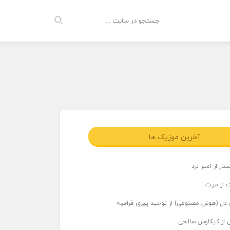
آخرین موزیک ها
ار از امیر لرد
 از میث
دل (هوش مصنوعی) از توحید پیری قراقیه
ی از کیکاوس صالحی