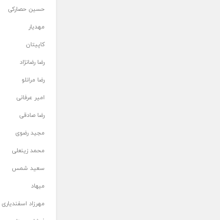
حسین حصارکی
مهدیار
کاپیتان
رضا رضانژاد
رضا مرانلو
امیر عرفانی
رضا صادقی
مجید رضوی
محمد زینعلی
سعید شمس
میهاد
مهرزاد اسفندیاری