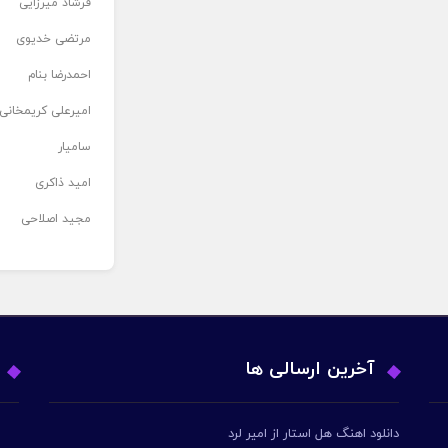
فرشاد میرزایی
مرتضی خدیوی
احمدرضا بنام
امیرعلی کریمخانی
سامیار
امید ذاکری
مجید اصلاحی
آخرین ارسالی ها
دانلود اهنگ هل استار از امیر لرد