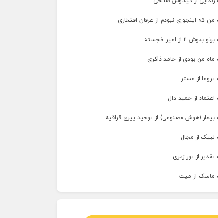
 زندایی از کیکاوس صالحی
من که اینجوری نبودم از عرفان افتخاری
وش ۲ از امیر خجسته
ماه من بودی از حامد ذاکری
تروما از مستر
اعتماد از حمید دال
 بیمار (هوش مصنوعی) از توحید پیری قراقیه
 لبیک از مجال
تقدیر از تور زمری
 ماسک از میث