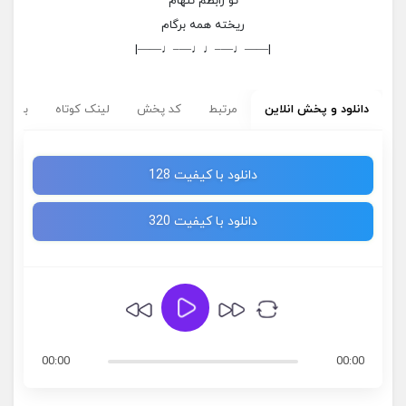
تو رابطم تنهام
ریخته همه برگام
|——♩—–♩♩—–♩——|
دانلود و پخش انلاین
مرتبط
کد پخش
لینک کوتاه
برچسب
دانلود با کیفیت 128
دانلود با کیفیت 320
00:00
00:00