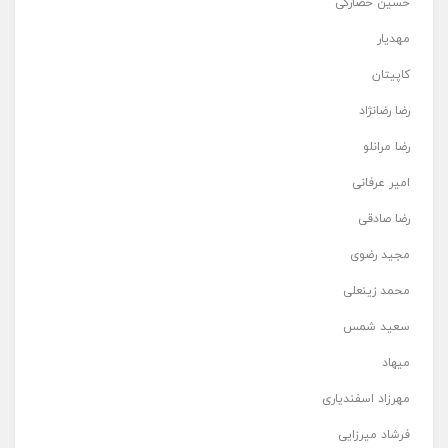
حسین حصارکی
مهدیار
کاپیتان
رضا رضانژاد
رضا مرانلو
امیر عرفانی
رضا صادقی
مجید رضوی
محمد زینعلی
سعید شمس
میهاد
مهرزاد اسفندیاری
فرشاد میرزایی