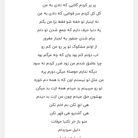
پر پر کردم گلایی که دادی به من
کل کل کردم سر قولایی که دادی به من
نه اینبار تو خفه شو فقط بزا من بگم
یه دنیا حرف دارم که جمع شدن تو دلم
برام شدی منفور یه لجباز مغرور
از اولم مشکوک تو پر رو من کم رو
اب دونم کم بود وای که چه مرگم بود
چرا عاشق شدم من زود ضرر کردم نه سود
دیگه ندارم حوصله میگی دورم پره
من مثل تو نیستم اون که با همه دم خوره
تو رو میبینم رد میدم همه ازت بد میگن
بهشون حق میدم چون من ازت بد دیدم
هی لج نکن بم اخم نکن
هی آشتیو هی قهر نکن
منو باز خر نکنبا حرفات
دلیل سردردام