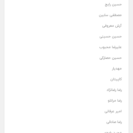
حسین رایج
مصطفی سابین
آرش معروفی
حسین حسینی
علیرضا محبوب
حسین حصارکی
مهدیار
کاپیتان
رضا رضانژاد
رضا مرانلو
امیر عرفانی
رضا صادقی
مجید رضوی