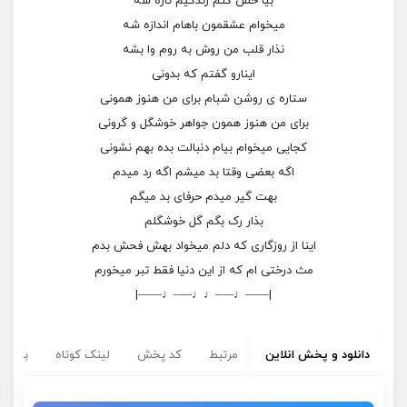
بیا حس کنم زندگیم تازه شه
میخوام عشقمون باهام اندازه شه
نذار قلب من روش به روم وا بشه
اینارو گفتم که بدونی
ستاره ی روشن شبام برای من هنوز همونی
برای من هنوز همون جواهر خوشگل و گرونی
کجایی میخوام بیام دنبالت بده بهم نشونی
اگه بعضی وقتا بد میشم اگه رد میدم
بهت گیر میدم حرفای بد میگم
بذار رک بگم گل خوشگلم
اینا از روزگاری که دلم میخواد بهش فحش بدم
مث درختی ام که از این دنیا فقط تبر میخورم
|——♩—–♩♩—–♩——|
دانلود و پخش انلاین
مرتبط
کد پخش
لینک کوتاه
برچسب