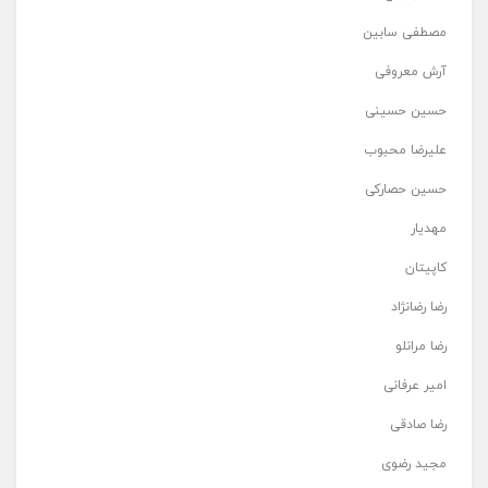
مصطفی سابین
آرش معروفی
حسین حسینی
علیرضا محبوب
حسین حصارکی
مهدیار
کاپیتان
رضا رضانژاد
رضا مرانلو
امیر عرفانی
رضا صادقی
مجید رضوی