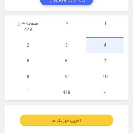
ادامه و دانلود ...
1
<
صفحه 4 از
478
2
3
4
5
6
7
8
9
10
...
478
>
آخرین موزیک ها