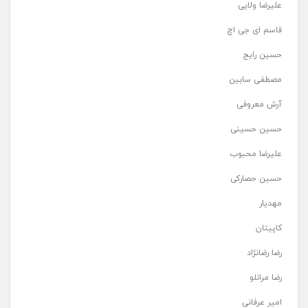
علیرضا ولایی
قاسم ای جی اچ
حسین رایج
مصطفی سابین
آرش معروفی
حسین حسینی
علیرضا محبوب
حسین حصارکی
مهدیار
کاپیتان
رضا رضانژاد
رضا مرانلو
امیر عرفانی