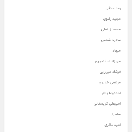
رضا صادقی
مجید رضوی
محمد زینعلی
سعید شمس
میهاد
مهرزاد اسفندیاری
فرشاد میرزایی
مرتضی خدیوی
احمدرضا بنام
امیرعلی کریمخانی
سامیار
امید ذاکری