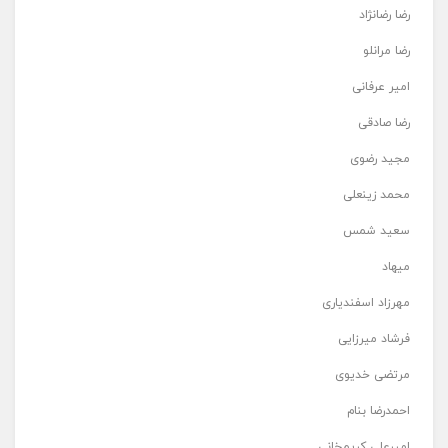
رضا رضانژاد
رضا مرانلو
امیر عرفانی
رضا صادقی
مجید رضوی
محمد زینعلی
سعید شمس
میهاد
مهرزاد اسفندیاری
فرشاد میرزایی
مرتضی خدیوی
احمدرضا بنام
امیرعلی کریمخانی